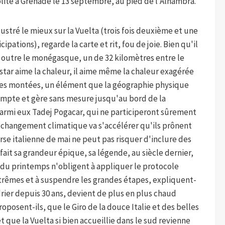
olite à Grenade le 13 septembre, au pied de l'Alhambra.
ustré le mieux sur la Vuelta (trois fois deuxième et une
cipations), regarde la carte et rit, fou de joie. Bien qu'il
a, outre le monégasque, un de 32 kilomètres entre le
istar aime la chaleur, il aime même la chaleur exagérée
it des montées, un élément que la géographie physique
ompte et gère sans mesure jusqu'au bord de la
 parmi eux Tadej Pogacar, qui ne participeront sûrement
e changement climatique va s'accélérer qu'ils prônent
rse italienne de mai ne peut pas risquer d'inclure des
 fait sa grandeur épique, sa légende, au siècle dernier,
 du printemps n'obligent à appliquer le protocole
rêmes et à suspendre les grandes étapes, expliquent-
ndrier depuis 30 ans, devient de plus en plus chaud
oposent-ils, que le Giro de la douce Italie et des belles
que la Vuelta si bien accueillie dans le sud revienne