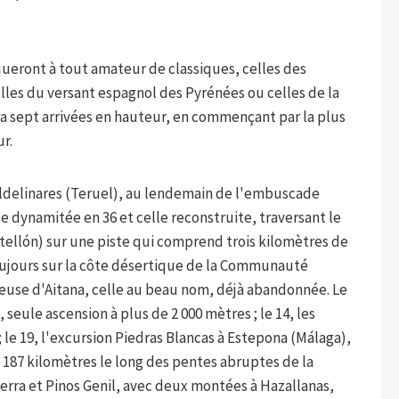
ueront à tout amateur de classiques, celles des
es du versant espagnol des Pyrénées ou celles de la
a sept arrivées en hauteur, en commençant par la plus
ur.
aldelinares (Teruel), au lendemain de l'embuscade
e dynamitée en 36 et celle reconstruite, traversant le
tellón) sur une piste qui comprend trois kilomètres de
oujours sur la côte désertique de la Communauté
reuse d'Aitana, celle au beau nom, déjà abandonnée. Le
, seule ascension à plus de 2 000 mètres ; le 14, les
 le 19, l'excursion Piedras Blancas à Estepona (Málaga),
0, 187 kilomètres le long des pentes abruptes de la
ierra et Pinos Genil, avec deux montées à Hazallanas,