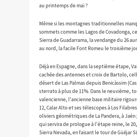
au printemps de mai ?
Même si les montagnes traditionnelles manq
sommets comme les Lagos de Covadonga, cell
Sierra de Guadarrama, la vendange du 26 aur
au nord, la facile Font Romeu le troisième jo
Déjà en Espagne, dans la septième étape, V
cachée des antennes et croix de Bartolo, cell
désert de Las Palmas depuis Benicàssim (Cas
sterrato à plus de 11%. Dans le neuvième, t
valencienne, l'ancienne base militaire rigou
12, Calar Alto et ses télescopes à Los Filabres
oliviers géométriques de La Pandera, à Jaén ;
qui servira de prologue à l'étape reine, le 2
Sierra Nevada, en faisant le tour de Güéjar S