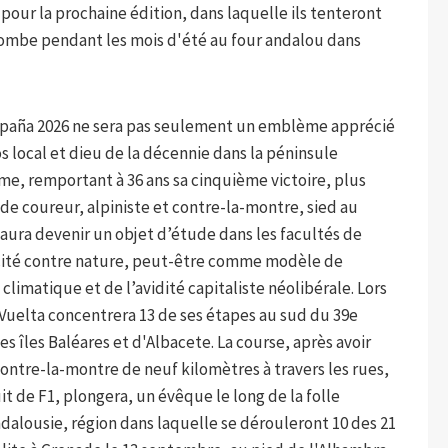
pour la prochaine édition, dans laquelle ils tenteront
combe pendant les mois d'été au four andalou dans
 España 2026 ne sera pas seulement un emblème apprécié
s local et dieu de la décennie dans la péninsule
sme, remportant à 36 ans sa cinquième victoire, plus
l de coureur, alpiniste et contre-la-montre, sied au
aura devenir un objet d’étude dans les facultés de
ocité contre nature, peut-être comme modèle de
imatique et de l’avidité capitaliste néolibérale. Lors
 Vuelta concentrera 13 de ses étapes au sud du 39e
es îles Baléares et d'Albacete. La course, après avoir
contre-la-montre de neuf kilomètres à travers les rues,
uit de F1, plongera, un évêque le long de la folle
dalousie, région dans laquelle se dérouleront 10 des 21