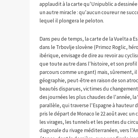
applaudit à la carte qu'Unipublic a dessinée 
un autre miracle : qu'aucun coureur ne suc
lequel il plongera le peloton.
Dans peu de temps, la carte de la Vuelta a
dans le Trbovlje slovène (Primoz Roglic, héro
ibérique, envisage de dire au revoir au cycli
que toute autre dans l'histoire, et son profi
parcours comme un gant) mais, sûrement, il 
géographie, peut-être en raison de son atr
beautés disparues, victimes du changement cl
des journées les plus chaudes de l'année, la
parallèle, qui traverse l'Espagne à hauteur d
pris le départ de Monaco le 22 août avec un 
les virages, les tunnels et les pentes du circ
diagonale du rivage méditerranéen, vers l'An