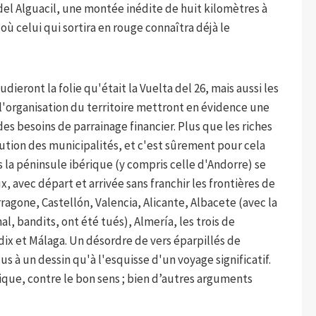
del Alguacil, une montée inédite de huit kilomètres à
ù celui qui sortira en rouge connaîtra déjà le
eront la folie qu'était la Vuelta del 26, mais aussi les
l'organisation du territoire mettront en évidence une
es besoins de parrainage financier. Plus que les riches
bution des municipalités, et c'est sûrement pour cela
 la péninsule ibérique (y compris celle d'Andorre) se
x, avec départ et arrivée sans franchir les frontières de
rragone, Castellón, Valencia, Alicante, Albacete (avec la
al, bandits, ont été tués), Almería, les trois de
ix et Málaga. Un désordre de vers éparpillés de
s à un dessin qu'à l'esquisse d'un voyage significatif.
que, contre le bon sens ; bien d’autres arguments