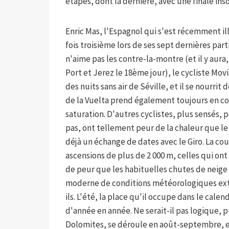
étapes, dont la dernière, avec une finale ins
Enric Mas, l'Espagnol qui s'est récemment ill
fois troisième lors de ses sept dernières parti
n'aime pas les contre-la-montre (et il y aur
Port et Jerez le 18ème jour), le cycliste Mov
des nuits sans air de Séville, et il se nourr
de la Vuelta prend également toujours en c
saturation. D'autres cyclistes, plus sensés,
pas, ont tellement peur de la chaleur que l
déjà un échange de dates avec le Giro. La cou
ascensions de plus de 2 000 m, celles qui ont
de peur que les habituelles chutes de neige
moderne de conditions météorologiques ext
ils. L'été, la place qu'il occupe dans le cale
d'année en année. Ne serait-il pas logique, pr
Dolomites, se déroule en août-septembre, et 