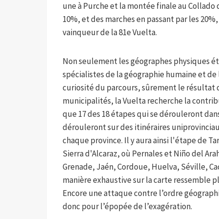
une à Purche et la montée finale au Collado 
10%, et des marches en passant par les 20%, o
vainqueur de la 81e Vuelta.
Non seulement les géographes physiques étudi
spécialistes de la géographie humaine et de 
curiosité du parcours, sûrement le résultat d
municipalités, la Vuelta recherche la contri
que 17 des 18 étapes qui se dérouleront dans
dérouleront sur des itinéraires uniprovinciau
chaque province. Il y aura ainsi l'étape de Ta
Sierra d'Alcaraz, où Pernales et Niño del Arah
Grenade, Jaén, Cordoue, Huelva, Séville, Cad
manière exhaustive sur la carte ressemble plu
Encore une attaque contre l’ordre géographi
donc pour l’épopée de l’exagération.