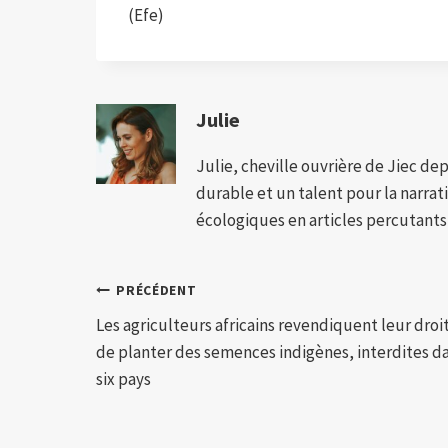
(Efe)
Julie
Julie, cheville ouvrière de Jiec de
durable et un talent pour la narra
écologiques en articles percutants,
Navigation
PRÉCÉDENT
Les agriculteurs africains revendiquent leur droi
de
de planter des semences indigènes, interdites d
l’article
six pays