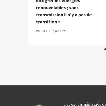
intégrer les énergies
renouvelables ; sans
transmission il n’y a pas de
transition »
Par
Julie
7 juin 2023
Jiec est un média créé d