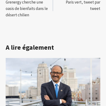
Grenergy cherche une
Paris vert, tweet par
de
oasis de bienfaits dans le
tweet
l’article
désert chilien
A lire également