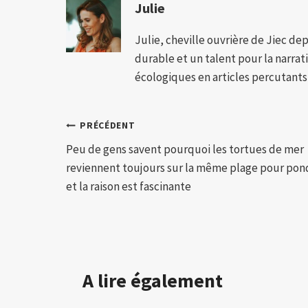
Julie
Julie, cheville ouvrière de Jiec de
durable et un talent pour la narra
écologiques en articles percutants,
Navigation
PRÉCÉDENT
Peu de gens savent pourquoi les tortues de mer
de
reviennent toujours sur la même plage pour pon
l’article
et la raison est fascinante
A lire également