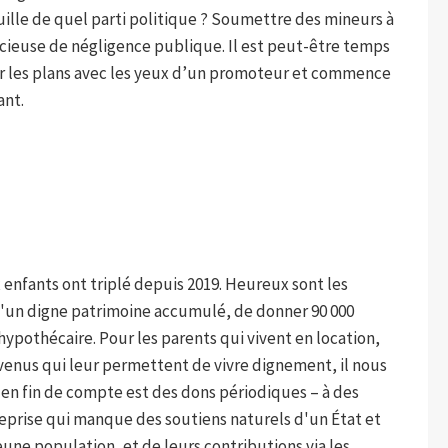
uille de quel parti politique ? Soumettre des mineurs à
ncieuse de négligence publique. Il est peut-être temps
r les plans avec les yeux d’un promoteur et commence
ant.
 enfants ont triplé depuis 2019. Heureux sont les
d'un digne patrimoine accumulé, de donner 90 000
hypothécaire. Pour les parents qui vivent en location,
evenus qui leur permettent de vivre dignement, il nous
i en fin de compte est des dons périodiques – à des
reprise qui manque des soutiens naturels d'un État et
eune population, et de leurs contributions via les