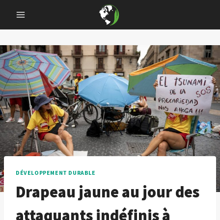
Skip
to
content
DÉVELOPPEMENT DURABLE
Drapeau jaune au jour des
attaquants indéfinis à