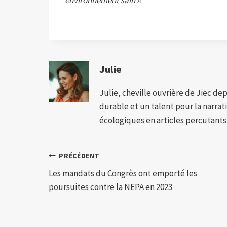
environnement sain »
.
Julie
Julie, cheville ouvrière de Jiec de
durable et un talent pour la narra
écologiques en articles percutants,
Navigation
PRÉCÉDENT
Les mandats du Congrès ont emporté les
de
poursuites contre la NEPA en 2023
l’article