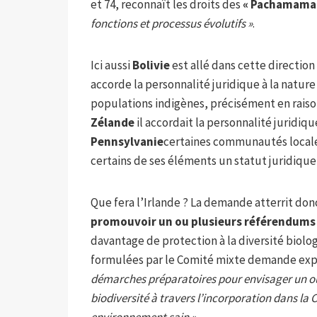
et 74, reconnaît les droits des
« Pachamama
fonctions et processus évolutifs »
.
Ici aussi
Bolivie
est allé dans cette direction 
accorde la personnalité juridique à la natur
populations indigènes, précisément en raison
Zélande
il accordait la personnalité juridiq
Pennsylvanie
certaines communautés locales
certains de ses éléments un statut juridique
Que fera l’Irlande ? La demande atterrit don
promouvoir un ou plusieurs référendums
davantage de protection à la diversité biol
formulées par le Comité mixte demande ex
démarches préparatoires pour envisager un ou
biodiversité à travers l’incorporation dans la 