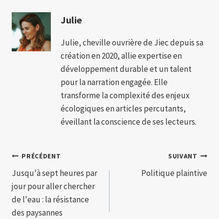
Julie
Julie, cheville ouvrière de Jiec depuis sa
création en 2020, allie expertise en
développement durable et un talent
pour la narration engagée. Elle
transforme la complexité des enjeux
écologiques en articles percutants,
éveillant la conscience de ses lecteurs.
Navigation
PRÉCÉDENT
SUIVANT
Jusqu'à sept heures par
Politique plaintive
de
jour pour aller chercher
l’article
de l'eau : la résistance
des paysannes