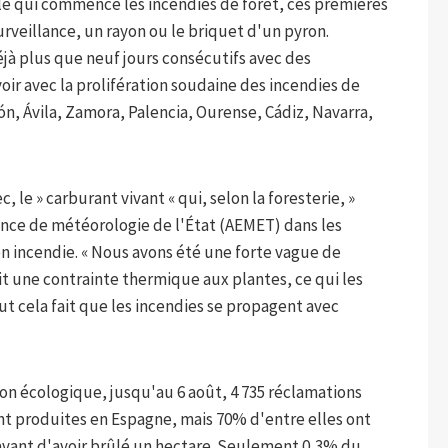
le qui commence les incendies de forêt, ces premières
veillance, un rayon ou le briquet d'un pyron.
jà plus que neuf jours consécutifs avec des
ir avec la prolifération soudaine des incendies de
ón, Ávila, Zamora, Palencia, Ourense, Cádiz, Navarra,
ec, le » carburant vivant « qui, selon la foresterie, »
nce de météorologie de l'État (AEMET) dans les
n incendie. « Nous avons été une forte vague de
it une contrainte thermique aux plantes, ce qui les
ut cela fait que les incendies se propagent avec
ion écologique, jusqu'au 6 août, 4 735 réclamations
ient produites en Espagne, mais 70% d'entre elles ont
avant d'avoir brûlé un hectare. Seulement 0,3% du