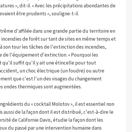
atures », dit-il. « Avec les précipitations abondantes de
devaient être prudents », souligne-t-il.
trême d'affilée dans une grande partie du territoire en
 incendies de forêt sur tant de sites en même temps et
son tour les tâches de l'extinction des incendies,
gue de l'équipement d'extinction. « Pourquoi les
qu'il suffit qu'il y ait une étincelle pour tout
accident, un choc électrique (un foudre) ou autre
lement que c'est l'un des visages du changement
 des ondes thermiques sont augmentées.
ngrédients du « cocktail Molotov », il est essentiel non
aussi de la façon dont il est distribué, c'est-à-dire le
sité de Californie Davis, étudie la façon dont les
ceux du passé par une intervention humaine dans