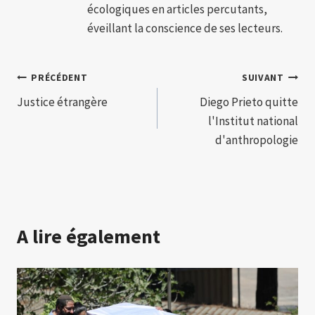
écologiques en articles percutants,
éveillant la conscience de ses lecteurs.
Navigation
PRÉCÉDENT
SUIVANT
Justice étrangère
Diego Prieto quitte
de
l'Institut national
l’article
d'anthropologie
A lire également