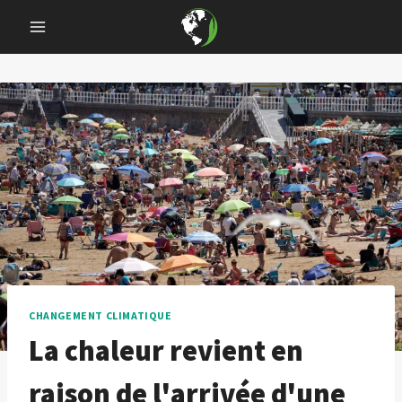
Skip
to
content
CHANGEMENT CLIMATIQUE
La chaleur revient en
raison de l'arrivée d'une