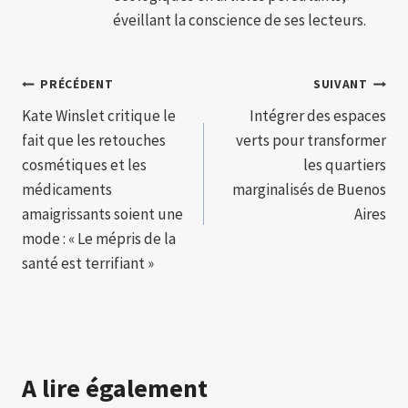
éveillant la conscience de ses lecteurs.
Navigation
PRÉCÉDENT
SUIVANT
Kate Winslet critique le
Intégrer des espaces
de
fait que les retouches
verts pour transformer
l’article
cosmétiques et les
les quartiers
médicaments
marginalisés de Buenos
amaigrissants soient une
Aires
mode : « Le mépris de la
santé est terrifiant »
A lire également