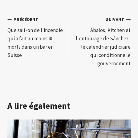
Navigation
PRÉCÉDENT
SUIVANT
Que sait-on de l'incendie
Ábalos, Kitchen et
de
qui a fait au moins 40
l'entourage de Sánchez :
l’article
morts dans un bar en
le calendrier judiciaire
Suisse
qui conditionne le
gouvernement
A lire également