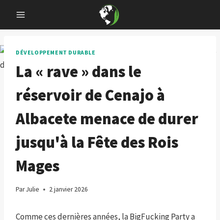
Skip
to
content
DÉVELOPPEMENT DURABLE
La « rave » dans le
réservoir de Cenajo à
Albacete menace de durer
jusqu'à la Fête des Rois
Mages
Par
Julie
2 janvier 2026
Comme ces dernières années, la BigFucking Party a