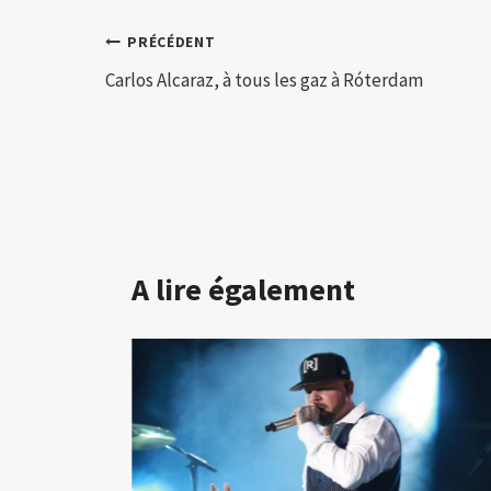
Navigation
PRÉCÉDENT
Carlos Alcaraz, à tous les gaz à Róterdam
de
l’article
A lire également