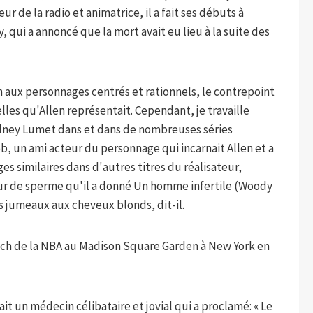
r de la radio et animatrice, il a fait ses débuts à
y, qui a annoncé que la mort avait eu lieu à la suite des
n aux personnages centrés et rationnels, le contrepoint
lles qu'Allen représentait. Cependant, je travaille
idney Lumet dans et dans de nombreuses séries
Rob, un ami acteur du personnage qui incarnait Allen et a
s similaires dans d'autres titres du réalisateur,
eur de sperme qu'il a donné Un homme infertile (Woody
s jumeaux aux cheveux blonds, dit-il.
ch de la NBA au Madison Square Garden à New York en
tait un médecin célibataire et jovial qui a proclamé: « Le