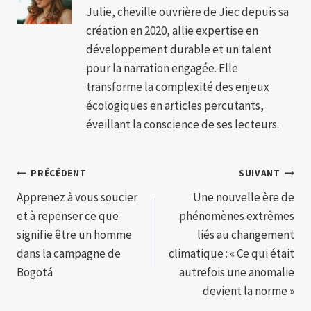
Julie, cheville ouvrière de Jiec depuis sa
création en 2020, allie expertise en
développement durable et un talent
pour la narration engagée. Elle
transforme la complexité des enjeux
écologiques en articles percutants,
éveillant la conscience de ses lecteurs.
Navigation
PRÉCÉDENT
SUIVANT
Apprenez à vous soucier
Une nouvelle ère de
de
et à repenser ce que
phénomènes extrêmes
l’article
signifie être un homme
liés au changement
dans la campagne de
climatique : « Ce qui était
Bogotá
autrefois une anomalie
devient la norme »