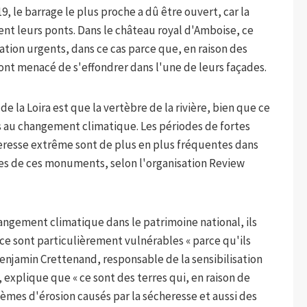
9, le barrage le plus proche a dû être ouvert, car la
ent leurs ponts. Dans le château royal d'Amboise, ce
ation urgents, dans ce cas parce que, en raison des
 ont menacé de s'effondrer dans l'une de leurs façades.
e la Loira est que la vertèbre de la rivière, bien que ce
les au changement climatique. Les périodes de fortes
heresse extrême sont de plus en plus fréquentes dans
es de ces monuments, selon l'organisation Review
ngement climatique dans le patrimoine national, ils
ce sont particulièrement vulnérables « parce qu'ils
Benjamin Crettenand, responsable de la sensibilisation
explique que « ce sont des terres qui, en raison de
èmes d'érosion causés par la sécheresse et aussi des