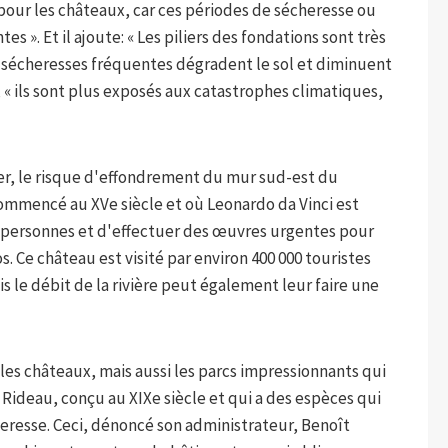
 pour les châteaux, car ces périodes de sécheresse ou
s ». Et il ajoute: « Les piliers des fondations sont très
Les sécheresses fréquentes dégradent le sol et diminuent
 « ils sont plus exposés aux catastrophes climatiques,
ier, le risque d'effondrement du mur sud-est du
ommencé au XVe siècle et où Leonardo da Vinci est
e personnes et d'effectuer des œuvres urgentes pour
s. Ce château est visité par environ 400 000 touristes
mais le débit de la rivière peut également leur faire une
les châteaux, mais aussi les parcs impressionnants qui
e Rideau, conçu au XIXe siècle et qui a des espèces qui
eresse. Ceci, dénoncé son administrateur, Benoît