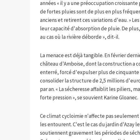
années « il y a une préoccupation croissante
de fortes pluies sont de plus en plus fréquente
anciens et retirent ces variations d'eau. » 
leur capacité d'absorption de pluie. De plus,
au cas où la rivière déborde », dit-il.
La menace est déjà tangible. En février dern
château d'Amboise, dont la construction a c
enterré, forcé d'expulser plus de cinquant
consolider la structure de 2,5 millions d'euro
par an. « La sécheresse affaiblit les piliers, 
forte pression », se souvient Karine Gloanec.
Ce climat cycloimie n'affecte pas seulement 
les entourent. C'est le cas du jardin d'Azay l
soutiennent gravement les périodes de séch