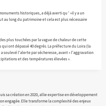
onuments historiques, a déjà averti qu ' »il y a un
ut au long du patrimoine et cela est plus nécessaire
e des plus touchées par la vague de chaleur de cette
qui ont dépassé 40 degrés. La préfecture du Loira (la
 soulevé l'alerte par sécheresse, avant « l'aggravation
cipitations et des températures élevées ».
puis sa création en 2020, allie expertise en développement
tion engagée. Elle transforme la complexité des enjeux