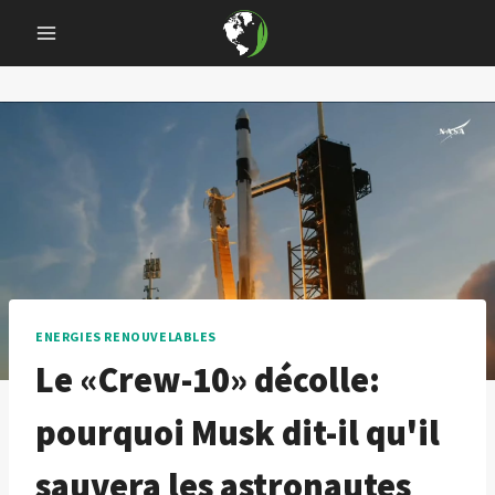
Skip
to
content
ENERGIES RENOUVELABLES
Le «Crew-10» décolle:
pourquoi Musk dit-il qu'il
sauvera les astronautes