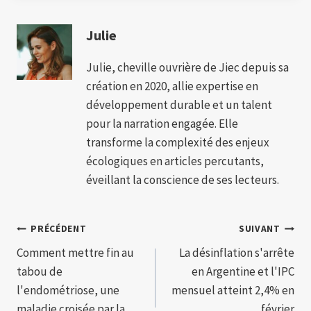
Julie
Julie, cheville ouvrière de Jiec depuis sa
création en 2020, allie expertise en
développement durable et un talent
pour la narration engagée. Elle
transforme la complexité des enjeux
écologiques en articles percutants,
éveillant la conscience de ses lecteurs.
Navigation
PRÉCÉDENT
SUIVANT
Comment mettre fin au
La désinflation s'arrête
de
tabou de
en Argentine et l'IPC
l’article
l'endométriose, une
mensuel atteint 2,4% en
maladie croisée par la
février