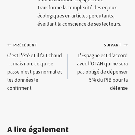
transforme la complexité des enjeux
écologiques en articles percutants,
éveillant la conscience de ses lecteurs.
Navigation
PRÉCÉDENT
SUIVANT
C'est l'été et il fait chaud
L'Espagne est d'accord
de
… mais non, ce qui se
avec l'OTAN qui ne sera
l’article
passe n'est pas normal et
pas obligé de dépenser
les données le
5% du PIB pour la
confirment
défense
A lire également