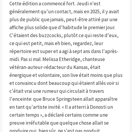
Cette édition a commencé fort. Jeudi n'est
généralement qu'un contact, mais en 2025, il y avait
plus de public que jamais, peut-être attiré par une
affiche plus solide que d'habitude le premier jour.
C'étaient des buzzcocks, plutôt ce qui reste d'eux,
ce qui est petit, mais eh bien, regardez, leur
répertoire est super et a agi à sept ans dans l'après-
midi. Pas si mal. Melissa Etheridge, chanteuse
vétéran-auteur-rédacteur du Kansas, était
énergique et volontaire, son live était moins que plus
et convaincu dont beaucoup qui étaient allés voir si
c'était vrai une rumeur qui circulait à travers
l'enceinte: que Bruce Springsteen allait apparaître
en tant qu'artiste invité. « Il a atterri à Donosti un
certain temps », a déclaré certains comme une
preuve irréfutable que quelque chose allait se
produire qui, bien sûr, ne s'est pas produit.