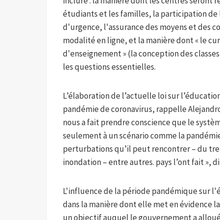
inclure : la manière dont les centres seront
étudiants et les familles, la participation
d'urgence, l'assurance des moyens et des con
modalité en ligne, et la manière dont « le c
d'enseignement » (la conception des classes)
les questions essentielles.
L’élaboration de l’actuelle loi sur l’éducat
pandémie de coronavirus, rappelle Alejandro T
nous a fait prendre conscience que le systèm
seulement à un scénario comme la pandémie, 
perturbations qu’il peut rencontrer – du tr
inondation – entre autres. pays l’ont fait », dit
L'influence de la période pandémique sur l'
dans la manière dont elle met en évidence la
un objectif auquel le gouvernement a alloué 