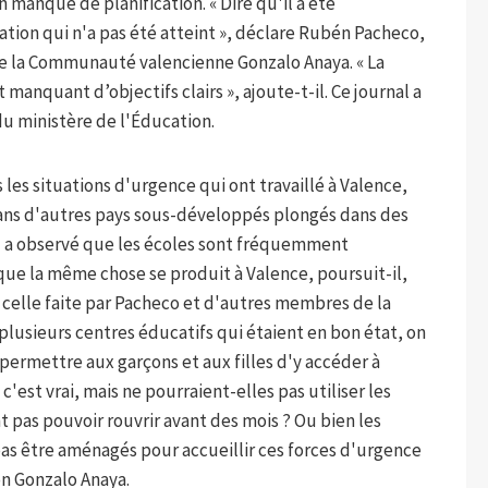
 manque de planification. « Dire qu'il a été
tion qui n'a pas été atteint », déclare Rubén Pacheco,
de la Communauté valencienne Gonzalo Anaya. « La
anquant d’objectifs clairs », ajoute-t-il. Ce journal a
du ministère de l'Éducation.
les situations d'urgence qui ont travaillé à Valence,
dans d'autres pays sous-développés plongés dans des
il a observé que les écoles sont fréquemment
 que la même chose se produit à Valence, poursuit-il,
à celle faite par Pacheco et d'autres membres de la
usieurs centres éducatifs qui étaient en bon état, on
 permettre aux garçons et aux filles d'y accéder à
c'est vrai, mais ne pourraient-elles pas utiliser les
t pas pouvoir rouvrir avant des mois ? Ou bien les
 pas être aménagés pour accueillir ces forces d'urgence
on Gonzalo Anaya.