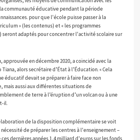
 réorganisés, les moyens de communication avec les
 de la communauté éducative pendant la période
naissances. pour que l'école puisse passer à la
urriculum » (les contenus) et « les programmes
 seront adaptés pour concentrer l'activité scolaire sur
ion, approuvée en décembre 2020, a coïncidé avec la
iana, alors secrétaire d’État à l’Éducation. « Cela
e éducatif devait se préparer à faire face non
mais aussi aux différentes situations de
emblement de terre à l’éruption d’un volcan ou à une
-il.
élaboration de la disposition complémentaire se voit
 nécessité de préparer les centres à l'enseignement –
ces dernières années 1,4 milliard d'euros sur les fonds