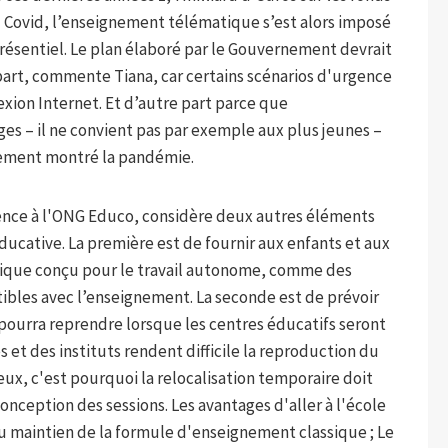
u Covid, l’enseignement télématique s’est alors imposé
résentiel. Le plan élaboré par le Gouvernement devrait
part, commente Tiana, car certains scénarios d'urgence
xion Internet. Et d’autre part parce que
ges – il ne convient pas par exemple aux plus jeunes –
alement montré la pandémie.
rgence à l'ONG Educo, considère deux autres éléments
éducative. La première est de fournir aux enfants et aux
ique conçu pour le travail autonome, comme des
bles avec l’enseignement. La seconde est de prévoir
e pourra reprendre lorsque les centres éducatifs seront
et des instituts rendent difficile la reproduction du
eux, c'est pourquoi la relocalisation temporaire doit
conception des sessions. Les avantages d'aller à l'école
 au maintien de la formule d'enseignement classique ; Le