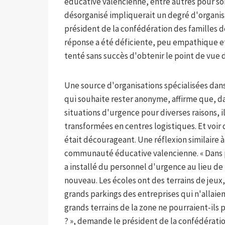
éducative valencienne, entre autres pour son
désorganisé impliquerait un degré d'organisa
président de la confédération des familles 
réponse a été déficiente, peu empathique et m
tenté sans succès d'obtenir le point de vue 
Une source d'organisations spécialisées dans 
qui souhaite rester anonyme, affirme que, 
situations d'urgence pour diverses raisons, 
transformées en centres logistiques. Et voir
était décourageant. Une réflexion similaire 
communauté éducative valencienne. « Dans pl
a installé du personnel d'urgence au lieu de
nouveau. Les écoles ont des terrains de jeux, 
grands parkings des entreprises qui n'allaien
grands terrains de la zone ne pourraient-ils
? », demande le président de la confédérati