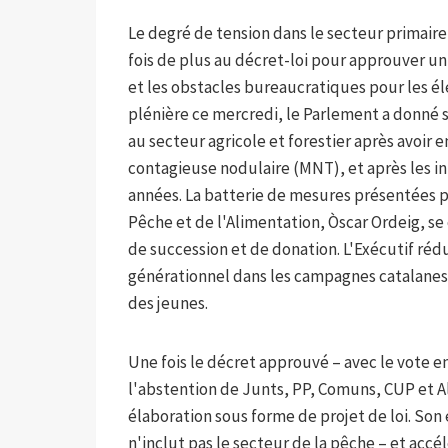
Le degré de tension dans le secteur primaire
fois de plus au décret-loi pour approuver un
et les obstacles bureaucratiques pour les éle
plénière ce mercredi, le Parlement a donné s
au secteur agricole et forestier après avoir 
contagieuse nodulaire (MNT), et après les i
années. La batterie de mesures présentées pa
Pêche et de l'Alimentation, Òscar Ordeig, se 
de succession et de donation. L'Exécutif ré
générationnel dans les campagnes catalanes
des jeunes.
Une fois le décret approuvé – avec le vote en
l'abstention de Junts, PP, Comuns, CUP et Ali
élaboration sous forme de projet de loi. Son 
n'inclut pas le secteur de la pêche – et accél