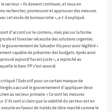
e secteur. « Ils doivent continuer, et nous en
ons rechercher, promouvoir et approuver des mesures
ec cet excès de bureaucratie », a-t-il expliqué.
 sont d'accord sur le contenu, mais pas sur la forme.
gricole et forestier nécessite des solutions urgentes
nt le gouvernement de Salvador Illa pour avoir légiféré «
nement capable de présenter des budgets. Après avoir
approuvé aujourd'hui est juste », a reproché au
aquelle le banc PP s’est associé.
t critiqué l'Exécutif pour un certain manque de
 Vergès a accusé le gouvernement d'appliquer deux
tien au secteur primaire. « Ce sont les mesures
 S'ils sont si clairs que la viabilité du secteur est en
nt ensuite en faveur de traités de libre marché comme le