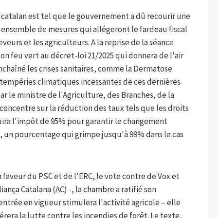
 catalan est tel que le gouvernement a dû recourir une
 ensemble de mesures qui allégeront le fardeau fiscal
veurs et les agriculteurs. A la reprise de la séance
on feu vert au décret-loi 21/2025 qui donnera de l'air
enchaîné les crises sanitaires, comme la Dermatose
ntempéries climatiques incessantes de ces dernières
r le ministre de l'Agriculture, des Branches, de la
concentre sur la réduction des taux tels que les droits
duira l'impôt de 95% pour garantir le changement
, un pourcentage qui grimpe jusqu'à 99% dans le cas
 faveur du PSC et de l'ERC, le vote contre de Vox et
ança Catalana (AC) -, la chambre a ratifié son
entrée en vigueur stimulera l'activité agricole – elle
érera la lutte contre les incendies de forêt. Le texte,