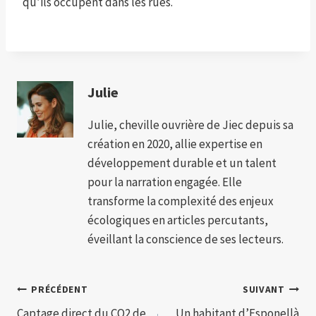
qu’ils occupent dans les rues.
Julie
Julie, cheville ouvrière de Jiec depuis sa
création en 2020, allie expertise en
développement durable et un talent
pour la narration engagée. Elle
transforme la complexité des enjeux
écologiques en articles percutants,
éveillant la conscience de ses lecteurs.
Navigation
PRÉCÉDENT
SUIVANT
Captage direct du CO2 de
Un habitant d’Esponellà