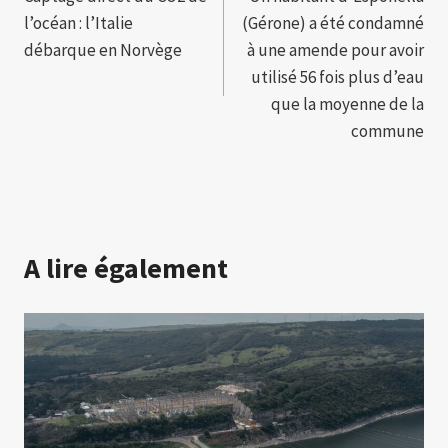
de
l’océan : l’Italie
(Gérone) a été condamné
l’article
débarque en Norvège
à une amende pour avoir
utilisé 56 fois plus d’eau
que la moyenne de la
commune
A lire également