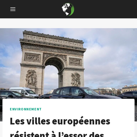
Skip
to
content
ENVIRONNEMENT
Les villes européennes
résistent à l’essor des