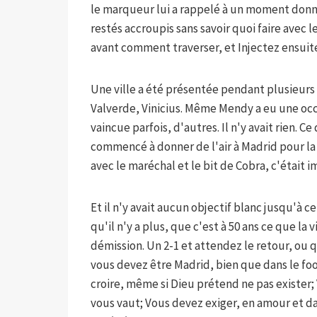
le marqueur lui a rappelé à un moment don
restés accroupis sans savoir quoi faire avec le
avant comment traverser, et Injectez ensuite
Une ville a été présentée pendant plusieu
Valverde, Vinicius. Même Mendy a eu une occa
vaincue parfois, d'autres. Il n'y avait rien. C
commencé à donner de l'air à Madrid pour la 
avec le maréchal et le bit de Cobra, c'était i
Et il n'y avait aucun objectif blanc jusqu'à 
qu'il n'y a plus, que c'est à 50 ans ce que la
démission. Un 2-1 et attendez le retour, ou qu
vous devez être Madrid, bien que dans le foo
croire, même si Dieu prétend ne pas exister;
vous vaut; Vous devez exiger, en amour et d