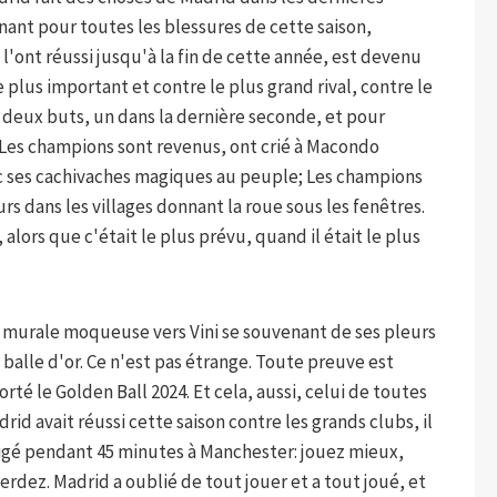
gnant pour toutes les blessures de cette saison,
l'ont réussi jusqu'à la fin de cette année, est devenu
 plus important et contre le plus grand rival, contre le
 deux buts, un dans la dernière seconde, et pour
. Les champions sont revenus, ont crié à Macondo
c ses cachivaches magiques au peuple; Les champions
urs dans les villages donnant la roue sous les fenêtres.
alors que c'était le plus prévu, quand il était le plus
 murale moqueuse vers Vini se souvenant de ses pleurs
balle d'or. Ce n'est pas étrange. Toute preuve est
orté le Golden Ball 2024. Et cela, aussi, celui de toutes
rid avait réussi cette saison contre les grands clubs, il
bligé pendant 45 minutes à Manchester: jouez mieux,
erdez. Madrid a oublié de tout jouer et a tout joué, et