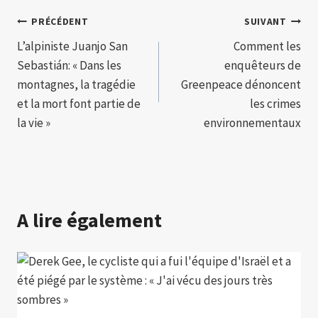
Navigation
PRÉCÉDENT
SUIVANT
L’alpiniste Juanjo San
Comment les
de
Sebastián: « Dans les
enquêteurs de
l’article
montagnes, la tragédie
Greenpeace dénoncent
et la mort font partie de
les crimes
la vie »
environnementaux
A lire également