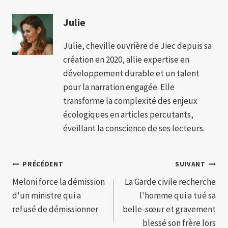
Julie
Julie, cheville ouvrière de Jiec depuis sa
création en 2020, allie expertise en
développement durable et un talent
pour la narration engagée. Elle
transforme la complexité des enjeux
écologiques en articles percutants,
éveillant la conscience de ses lecteurs.
Navigation
PRÉCÉDENT
SUIVANT
Meloni force la démission
La Garde civile recherche
de
d'un ministre qui a
l'homme qui a tué sa
l’article
refusé de démissionner
belle-sœur et gravement
blessé son frère lors