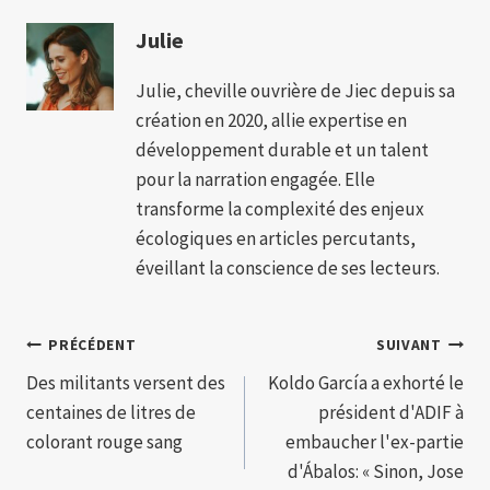
Julie
Julie, cheville ouvrière de Jiec depuis sa
création en 2020, allie expertise en
développement durable et un talent
pour la narration engagée. Elle
transforme la complexité des enjeux
écologiques en articles percutants,
éveillant la conscience de ses lecteurs.
Navigation
PRÉCÉDENT
SUIVANT
Des militants versent des
Koldo García a exhorté le
de
centaines de litres de
président d'ADIF à
l’article
colorant rouge sang
embaucher l'ex-partie
d'Ábalos: « Sinon, Jose