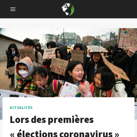
Skip
to
content
ACTUALITÉS
Lors des premières
« élections coronavirus »