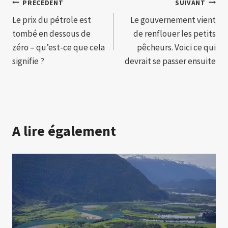
Navigation
PRÉCÉDENT
SUIVANT
Le prix du pétrole est
Le gouvernement vient
de
tombé en dessous de
de renflouer les petits
l’article
zéro – qu’est-ce que cela
pêcheurs. Voici ce qui
signifie ?
devrait se passer ensuite
A lire également