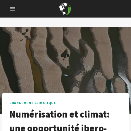
Skip
to
content
CHANGEMENT CLIMATIQUE
Numérisation et climat:
une opportunité ibero-