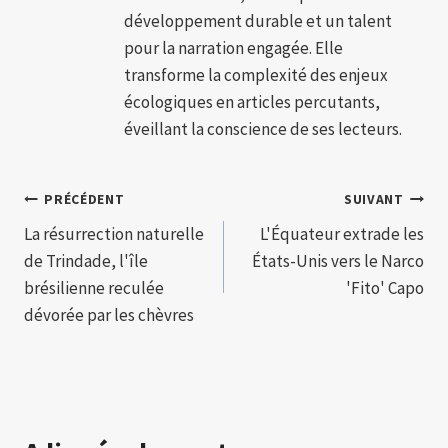
développement durable et un talent
pour la narration engagée. Elle
transforme la complexité des enjeux
écologiques en articles percutants,
éveillant la conscience de ses lecteurs.
Navigation
PRÉCÉDENT
SUIVANT
La résurrection naturelle
L'Équateur extrade les
de
de Trindade, l'île
États-Unis vers le Narco
l’article
brésilienne reculée
'Fito' Capo
dévorée par les chèvres