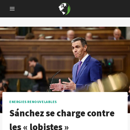
Skip
to
content
ENERGIES RENOUVELABLES
Sánchez se charge contre
les « lobistes »