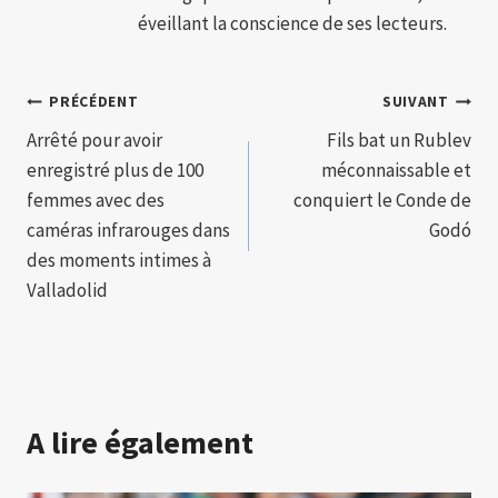
éveillant la conscience de ses lecteurs.
Navigation
PRÉCÉDENT
SUIVANT
Arrêté pour avoir
Fils bat un Rublev
de
enregistré plus de 100
méconnaissable et
l’article
femmes avec des
conquiert le Conde de
caméras infrarouges dans
Godó
des moments intimes à
Valladolid
A lire également