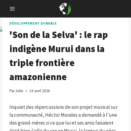
Skip
to
content
DÉVELOPPEMENT DURABLE
'Son de la Selva' : le rap
indigène Murui dans la
triple frontière
amazonienne
Par
Julie
19 avril 2026
Inquiet des répercussions de son projet musical sur
la communauté, Héctor Morales a demandé à l'une
des grand-mères si ce que lui et ses amis faisaient
était bien. Celle du rap en Murui, la langue du père