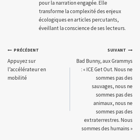
pour la narration engagée. Elle
transforme la complexité des enjeux
écologiques en articles percutants,
éveillant la conscience de ses lecteurs.
Navigation
PRÉCÉDENT
SUIVANT
Appuyez sur
Bad Bunny, aux Grammys
de
l’accélérateur en
: « ICE Get Out. Nous ne
l’article
mobilité
sommes pas des
sauvages, nous ne
sommes pas des
animaux, nous ne
sommes pas des
extraterrestres. Nous
sommes des humains »