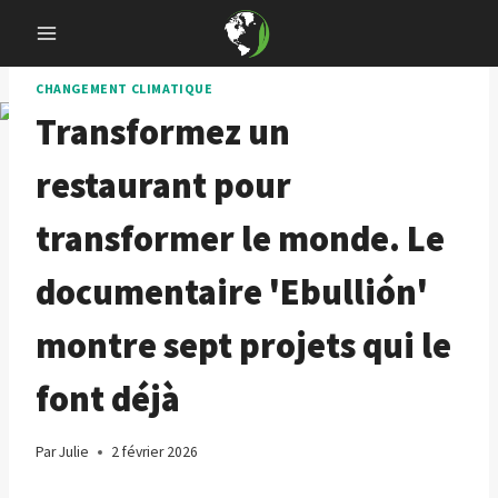
Skip
to
content
CHANGEMENT CLIMATIQUE
Transformez un
restaurant pour
transformer le monde. Le
documentaire 'Ebullión'
montre sept projets qui le
font déjà
Par
Julie
2 février 2026