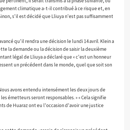
ue pertinent, il serait transmis à la phase suivante, où
ngement climatique a-t-il contribué à ce risque et, en
inon, s'il est décidé que Lliuya n'est pas suffisamment
avancé qu'il rendra une décision le lundi 14 avril. Klein a
jette la demande ou la décision de saisir la deuxième
ntant légal de Lliuya a déclaré que « c'est un honneur
 ressent un précédent dans le monde, quel que soit son
: « Nous avons entendu intensément les deux jours de
e les émetteurs seront responsables. » « Cela signifie
ts de Huaraz ont eu l'occasion d'avoir une justice