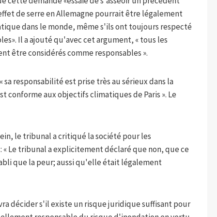
ue cette demande «essaie de s'asseoir un précédent
ffet de serre en Allemagne pourrait être légalement
tique dans le monde, même s'ils ont toujours respecté
es». Il a ajouté qu'avec cet argument, « tous les
ent être considérés comme responsables ».
« sa responsabilité est prise très au sérieux dans la
est conforme aux objectifs climatiques de Paris ». Le
in, le tribunal a critiqué la société pour les
: « Le tribunal a explicitement déclaré que non, que ce
abli que la peur; aussi qu'elle était légalement
ra décider s'il existe un risque juridique suffisant pour
nellement responsable du risque d'inondation en vertu