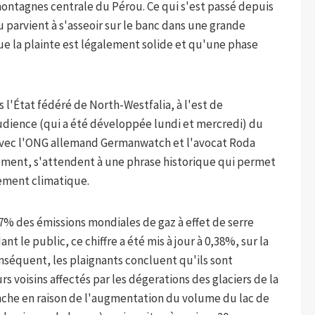
montagnes centrale du Pérou. Ce qui s'est passé depuis
 parvient à s'asseoir sur le banc dans une grande
ue la plainte est légalement solide et qu'une phase
 l'État fédéré de North-Westfalia, à l'est de
audience (qui a été développée lundi et mercredi) du
, avec l'ONG allemand Germanwatch et l'avocat Roda
nement, s'attendent à une phrase historique qui permet
gement climatique.
7% des émissions mondiales de gaz à effet de serre
nt le public, ce chiffre a été mis à jour à 0,38%, sur la
onséquent, les plaignants concluent qu'ils sont
rs voisins affectés par les dégerations des glaciers de la
nche en raison de l'augmentation du volume du lac de