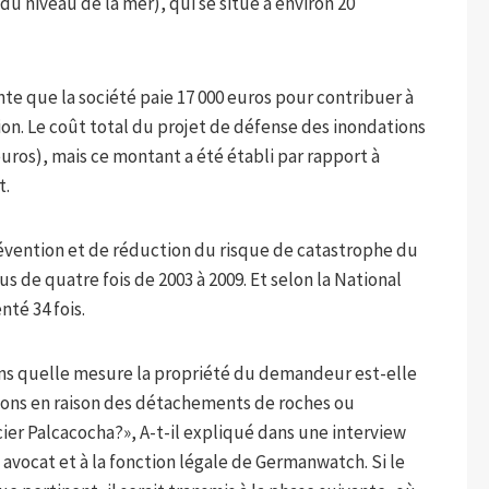
u niveau de la mer), qui se situe à environ 20
te que la société paie 17 000 euros pour contribuer à
on. Le coût total du projet de défense des inondations
'euros), mais ce montant a été établi par rapport à
t.
révention et de réduction du risque de catastrophe du
 de quatre fois de 2003 à 2009. Et selon la National
nté 34 fois.
ans quelle mesure la propriété du demandeur est-elle
ons en raison des détachements de roches ou
ier Palcacocha?», A-t-il expliqué dans une interview
avocat et à la fonction légale de Germanwatch. Si le