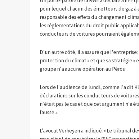
Un porte-parole de la RWE a déclaré à EFE q
pour lequel chacun des émetteurs de gaz à e
responsable des effets du changement clima
les réglementations du droit public applicabl
conducteurs de voitures pourraient égalem
D'un autre côté, il a assuré que l'entreprise: 
protection du climat » et que sa stratégie « 
groupe n'a aucune opération au Pérou.
Lors de l'audience de lundi, comme l'a dit Kle
déclarations sur les conducteurs de voitures
n'était pas le cas et que cet argument n'a ét
fausse ».
L'avocat Verheyen a indiqué: « Le tribunal dev
mon client de considérer la RWE proportion