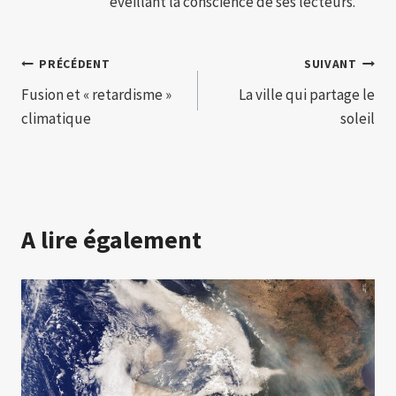
éveillant la conscience de ses lecteurs.
Navigation
PRÉCÉDENT
SUIVANT
Fusion et « retardisme »
La ville qui partage le
de
climatique
soleil
l’article
A lire également