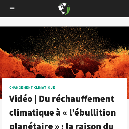
Skip
to
content
CHANGEMENT CLIMATIQUE
Vidéo | Du réchauffement
climatique à « l’ébullition
planétaire » : la raison du