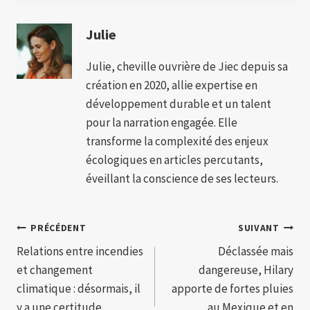
Julie
Julie, cheville ouvrière de Jiec depuis sa
création en 2020, allie expertise en
développement durable et un talent
pour la narration engagée. Elle
transforme la complexité des enjeux
écologiques en articles percutants,
éveillant la conscience de ses lecteurs.
Navigation
PRÉCÉDENT
SUIVANT
Relations entre incendies
Déclassée mais
de
et changement
dangereuse, Hilary
l’article
climatique : désormais, il
apporte de fortes pluies
y a une certitude
au Mexique et en