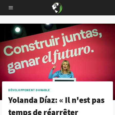
Skip
to
content
DÉVELOPPEMENT DURABLE
Yolanda Díaz: « Il n'est pas
temps de réarrêter