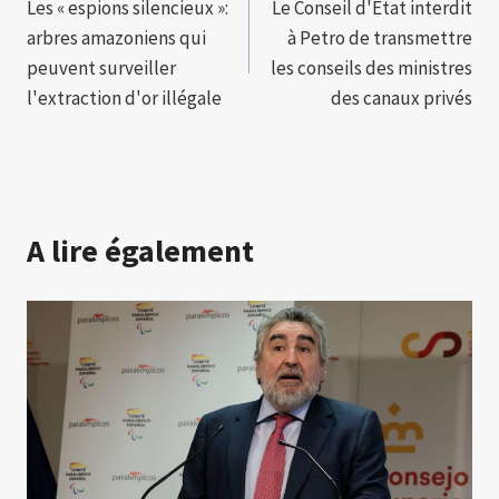
Les « espions silencieux »:
Le Conseil d'État interdit
de
arbres amazoniens qui
à Petro de transmettre
l’article
peuvent surveiller
les conseils des ministres
l'extraction d'or illégale
des canaux privés
A lire également