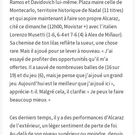
Ramos et Davidovich lui-même. Plaza maire celle de
Montecarlo, territoire historique de Nadal (11 titres)
et qui aspire maintenant à faire son propre Alcaraz,
cité ce dimanche (12h00, Movistar +) avec l'italien
Lorenzo Musetti (1-6, 6-4 et 7-6 (4) à Alex de Miñaur).
Sa chemise de ton lilas reflète la sueur, une chose
rare. Mais il a joué pour se lever à nouveau. « J'ai
essayé de profiter des opportunités qu'il m'a
offertes. Il a sauvé de nombreuses balles de (16 sur
19) et du jeu (6), mais je pense que j'ai joué un grand
jeu. Aujourd'hui est le meilleur que j'ai joué ici »,
apprécie-t-il. Malgré cela, il clarifie: « Je peux le faire
beaucoup mieux. »
Ces derniers temps, il y a des performances d'Alcaraz
de l'extérieur, un léger sentiment de perte de foi.
Au-delà de son niveau supérieur ou moindre, depuis