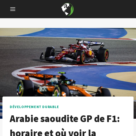
Skip
to
content
DÉVELOPPEMENT DURABLE
Arabie saoudite GP de F1:
horaire et où voir la