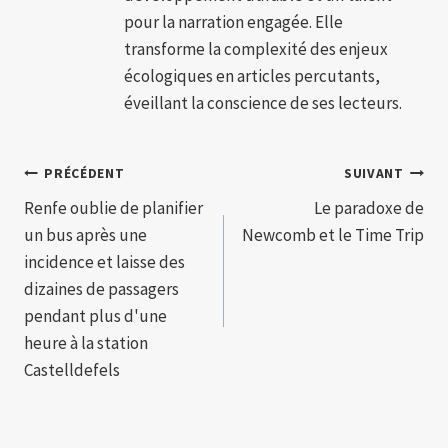
pour la narration engagée. Elle
transforme la complexité des enjeux
écologiques en articles percutants,
éveillant la conscience de ses lecteurs.
Navigation
PRÉCÉDENT
SUIVANT
Renfe oublie de planifier
Le paradoxe de
de
un bus après une
Newcomb et le Time Trip
l’article
incidence et laisse des
dizaines de passagers
pendant plus d'une
heure à la station
Castelldefels