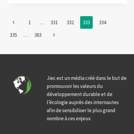
Page
Previous
1
…
331
332
333
334
navigation
Page
Next
335
…
383
Page
Jiec est un média créé dans le but de
promouvoir les valeurs du
développement durable et de
l’écologie auprès des internautes
afin de sensibiliser le plus grand
nombre à ces enjeux.