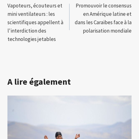
Vapoteurs, écouteurs et
Promouvoir le consensus
de
mini ventilateurs : les
en Amérique latine et
l’article
scientifiques appellent à
dans les Caraïbes face à la
l'interdiction des
polarisation mondiale
technologies jetables
A lire également