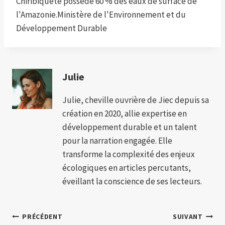
Chiribiquete possède 60 % des eaux de surface de
l'Amazonie.
Ministère de l'Environnement et du
Développement Durable
Julie
Julie, cheville ouvrière de Jiec depuis sa
création en 2020, allie expertise en
développement durable et un talent
pour la narration engagée. Elle
transforme la complexité des enjeux
écologiques en articles percutants,
éveillant la conscience de ses lecteurs.
Navigation
PRÉCÉDENT
SUIVANT