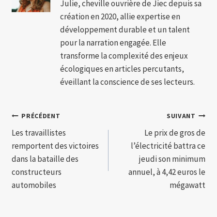
Julie, cheville ouvrière de Jiec depuis sa
création en 2020, allie expertise en
développement durable et un talent
pour la narration engagée. Elle
transforme la complexité des enjeux
écologiques en articles percutants,
éveillant la conscience de ses lecteurs.
Navigation
PRÉCÉDENT
SUIVANT
Les travaillistes
Le prix de gros de
de
remportent des victoires
l’électricité battra ce
l’article
dans la bataille des
jeudi son minimum
constructeurs
annuel, à 4,42 euros le
automobiles
mégawatt