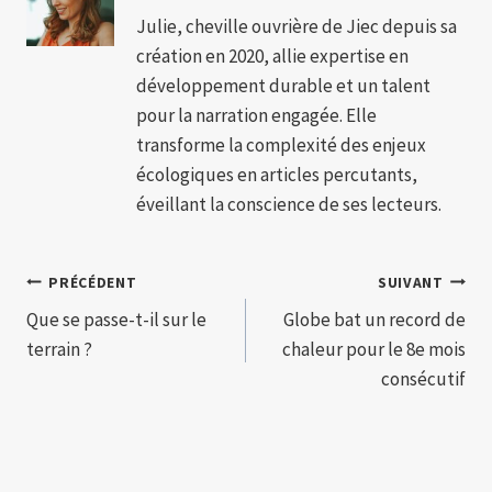
Julie, cheville ouvrière de Jiec depuis sa
création en 2020, allie expertise en
développement durable et un talent
pour la narration engagée. Elle
transforme la complexité des enjeux
écologiques en articles percutants,
éveillant la conscience de ses lecteurs.
Navigation
PRÉCÉDENT
SUIVANT
Que se passe-t-il sur le
Globe bat un record de
de
terrain ?
chaleur pour le 8e mois
l’article
consécutif