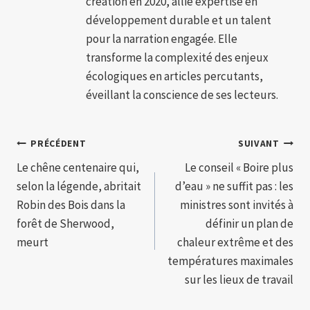
création en 2020, allie expertise en
développement durable et un talent
pour la narration engagée. Elle
transforme la complexité des enjeux
écologiques en articles percutants,
éveillant la conscience de ses lecteurs.
Navigation
PRÉCÉDENT
SUIVANT
Le chêne centenaire qui,
Le conseil « Boire plus
de
selon la légende, abritait
d’eau » ne suffit pas : les
l’article
Robin des Bois dans la
ministres sont invités à
forêt de Sherwood,
définir un plan de
meurt
chaleur extrême et des
températures maximales
sur les lieux de travail