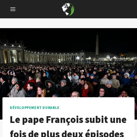
Skip
to
content
DÉVELOPPEMENT DURABLE
Le pape François subit une
fois de plus deux épisodes