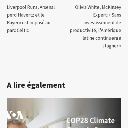
Liverpool Runs, Arsenal
Olivia White, McKinsey
de
perd Havertz et le
Expert: « Sans
l’article
Bayern est imposé au
investissement de
parc Celtic
productivité, l'Amérique
latine continuera à
stagner »
A lire également