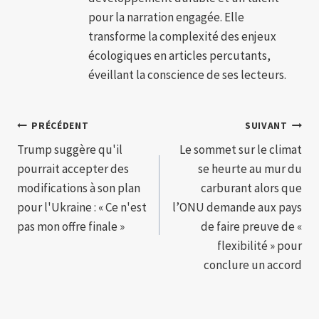
pour la narration engagée. Elle
transforme la complexité des enjeux
écologiques en articles percutants,
éveillant la conscience de ses lecteurs.
Navigation
PRÉCÉDENT
SUIVANT
Trump suggère qu'il
Le sommet sur le climat
de
pourrait accepter des
se heurte au mur du
l’article
modifications à son plan
carburant alors que
pour l'Ukraine : « Ce n'est
l’ONU demande aux pays
pas mon offre finale »
de faire preuve de «
flexibilité » pour
conclure un accord