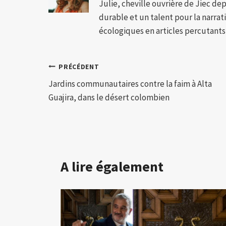
Julie, cheville ouvrière de Jiec de
durable et un talent pour la narra
écologiques en articles percutants,
Navigation
PRÉCÉDENT
Jardins communautaires contre la faim à Alta
de
Guajira, dans le désert colombien
l’article
A lire également