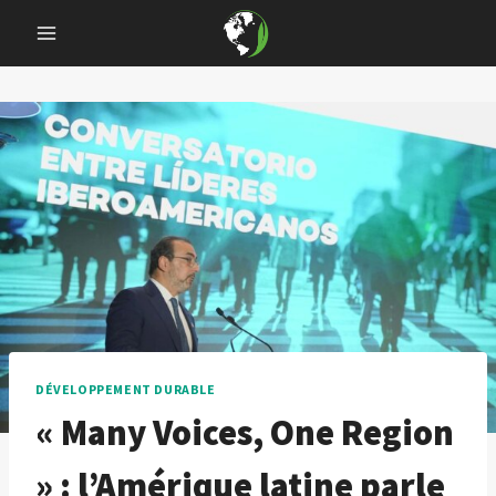
Skip
to
content
DÉVELOPPEMENT DURABLE
« Many Voices, One Region
» : l’Amérique latine parle