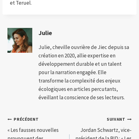
et Teruel.
Julie
Julie, cheville ouvrière de Jiec depuis sa
création en 2020, allie expertise en
développement durable et un talent
pour la narration engagée. Elle
transforme la complexité des enjeux
écologiques en articles percutants,
éveillant la conscience de ses lecteurs.
Navigation
PRÉCÉDENT
SUIVANT
« Les fausses nouvelles
Jordan Schwartz, vice-
de
provoquent des
président de la BID : « Les