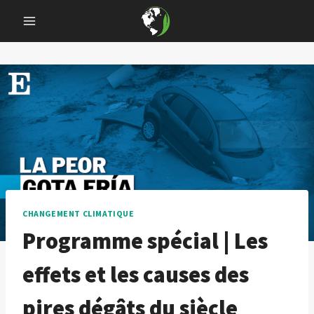
Skip
to
content
CHANGEMENT CLIMATIQUE
Programme spécial | Les
effets et les causes des
pires dégâts du siècle