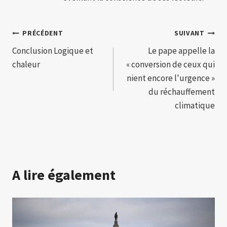
Navigation
PRÉCÉDENT
SUIVANT
Conclusion Logique et
Le pape appelle la
de
chaleur
« conversion de ceux qui
l’article
nient encore l'urgence »
du réchauffement
climatique
A lire également