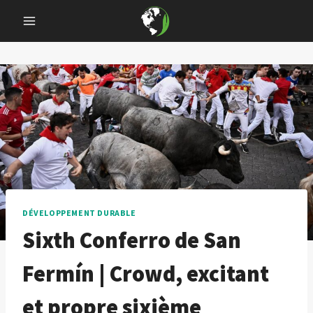
Skip
to
content
DÉVELOPPEMENT DURABLE
Sixth Conferro de San
Fermín | Crowd, excitant
et propre sixième