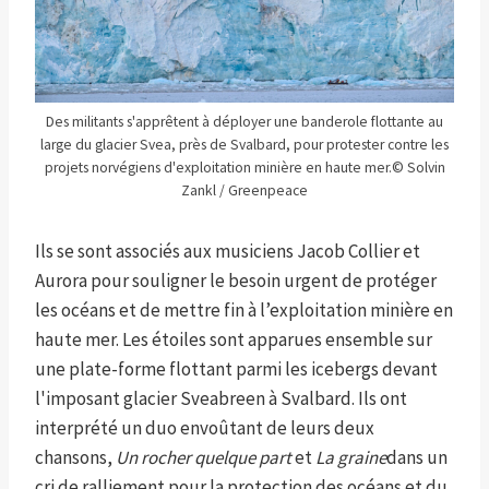
Des militants s'apprêtent à déployer une banderole flottante au
large du glacier Svea, près de Svalbard, pour protester contre les
projets norvégiens d'exploitation minière en haute mer.
© Solvin
Zankl / Greenpeace
Ils se sont associés aux musiciens Jacob Collier et
Aurora pour souligner le besoin urgent de protéger
les océans et de mettre fin à l’exploitation minière en
haute mer. Les étoiles sont apparues ensemble sur
une plate-forme flottant parmi les icebergs devant
l'imposant glacier Sveabreen à Svalbard. Ils ont
interprété un duo envoûtant de leurs deux
chansons,
Un rocher quelque part
et
La graine
dans un
cri de ralliement pour la protection des océans et du