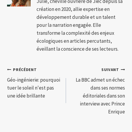
Julie, cheville ouvrière de Jiec depuis sa
création en 2020, allie expertise en
développement durable et un talent
pour la narration engagée. Elle
transforme la complexité des enjeux
écologiques en articles percutants,
éveillant la conscience de ses lecteurs.
Navigation
PRÉCÉDENT
SUIVANT
Géo-ingénierie: pourquoi
La BBC admet un échec
de
tuer le soleil n'est pas
dans ses normes
l’article
une idée brillante
éditoriales dans son
interview avec Prince
Enrique