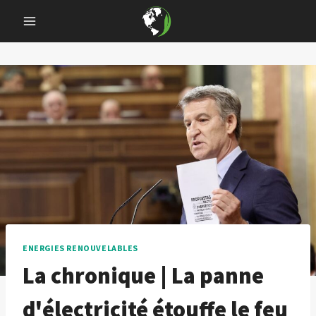
Skip
to
content
ENERGIES RENOUVELABLES
La chronique | La panne
d'électricité étouffe le feu