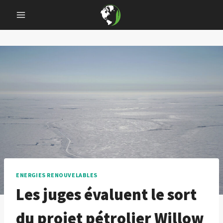
Skip
to
content
ENERGIES RENOUVELABLES
Les juges évaluent le sort
du projet pétrolier Willow