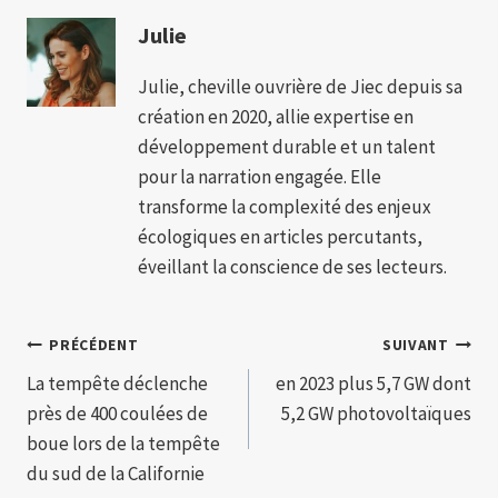
Julie
Julie, cheville ouvrière de Jiec depuis sa
création en 2020, allie expertise en
développement durable et un talent
pour la narration engagée. Elle
transforme la complexité des enjeux
écologiques en articles percutants,
éveillant la conscience de ses lecteurs.
Navigation
PRÉCÉDENT
SUIVANT
La tempête déclenche
en 2023 plus 5,7 GW dont
de
près de 400 coulées de
5,2 GW photovoltaïques
l’article
boue lors de la tempête
du sud de la Californie