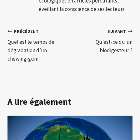
écologiques en articles percutants,
éveillant la conscience de ses lecteurs.
Navigation
PRÉCÉDENT
SUIVANT
Quel est le temps de
Qu’est-ce qu’un
de
dégradation d’un
biodigesteur ?
l’article
chewing-gum
A lire également